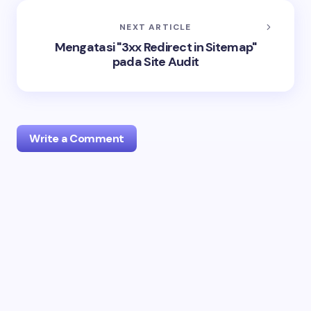
NEXT ARTICLE
Mengatasi "3xx Redirect in Sitemap"
pada Site Audit
Write a Comment
Your email address will not be published.
Required
fields are marked
*
Name *
Email *