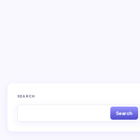
Your Comment *
Save my name and email in this browser for the
next time I comment.
SEARCH
Search