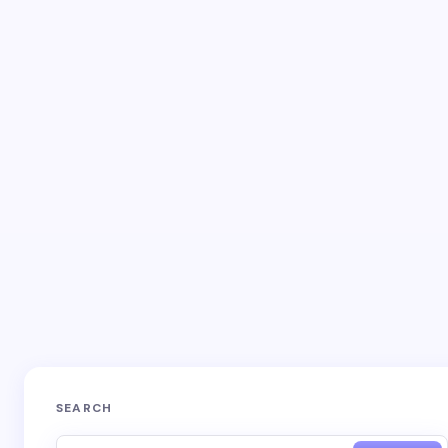
Name *
Email *
Your Comment *
Save my name and email in this browser for the
next time I comment.
SEARCH