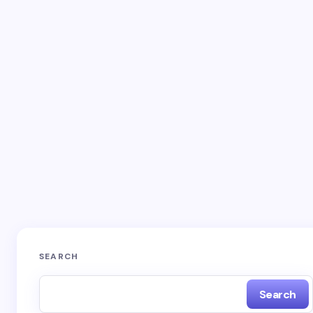
Email *
Your Comment *
Save my name and email in this browser for the
next time I comment.
SEARCH
Search