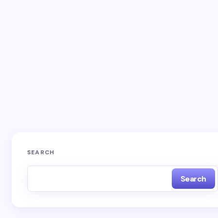
Email *
Your Comment *
Save my name and email in this browser for the
next time I comment.
SEARCH
Search