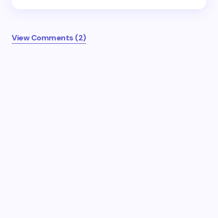
View Comments (2)
Your email address will not be published.
Required
fields are marked
*
Name *
Email *
Your Comment *