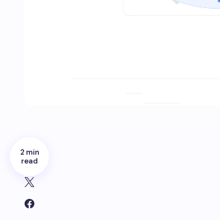
2 min
read