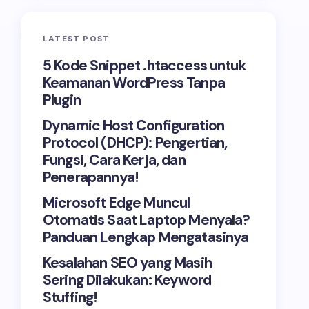
LATEST POST
5 Kode Snippet .htaccess untuk
Keamanan WordPress Tanpa
Plugin
Dynamic Host Configuration
Protocol (DHCP): Pengertian,
Fungsi, Cara Kerja, dan
Penerapannya!
Microsoft Edge Muncul
Otomatis Saat Laptop Menyala?
Panduan Lengkap Mengatasinya
Kesalahan SEO yang Masih
Sering Dilakukan: Keyword
Stuffing!