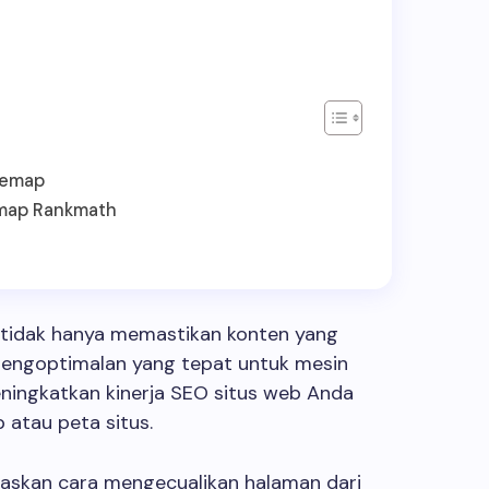
temap
emap Rankmath
 tidak hanya memastikan konten yang
 pengoptimalan yang tepat untuk mesin
eningkatkan kinerja SEO situs web Anda
atau peta situs.
elaskan cara mengecualikan halaman dari