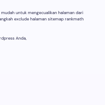
mudah untuk mengecualikan halaman dari
-langkah exclude halaman sitemap rankmath
rdpress Anda,