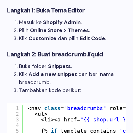
Langkah 1: Buka Tema Editor
Masuk ke
Shopify Admin
.
Pilih
Online Store > Themes
.
Klik
Customize
dan pilih
Edit Code
.
Langkah 2: Buat breadcrumb.liquid
Buka folder
Snippets
.
Klik
Add a new snippet
dan beri nama
breadcrumb
.
Tambahkan kode berikut:
1
<nav 
class
=
"breadcrumbs"
role=
"n
2
<ul>
3
<li><a href=
"{{ shop.url }}"
4
5
{% 
if
template contains 
'col