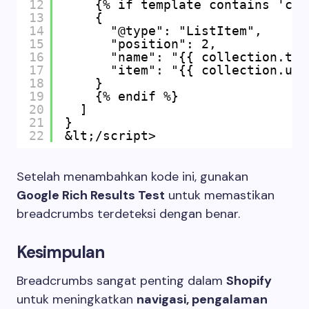
12
{% if template contains 'col
13
{
14
"@type": "ListItem",
15
"position": 2,
16
"name": "{{ collection.tit
17
"item": "{{ collection.url
18
}
19
{% endif %}
20
]
21
}
22
&lt;/script>
Setelah menambahkan kode ini, gunakan
Google Rich Results Test
untuk memastikan
breadcrumbs terdeteksi dengan benar.
Kesimpulan
Breadcrumbs sangat penting dalam
Shopify
untuk meningkatkan
navigasi, pengalaman