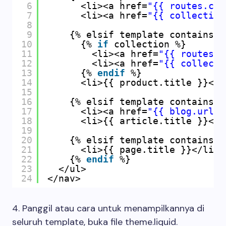
6
<li><a href=
"{{ routes.col
7
<li><a href=
"{{ collection
8
9
{% elsif template contains 
'
10
{% 
if
collection %}
11
<li><a href=
"{{ routes.c
12
<li><a href=
"{{ collecti
13
{% 
endif
%}
14
<li>{{ product.title }}</l
15
16
{% elsif template contains 
'
17
<li><a href=
"{{ blog.url }
18
<li>{{ article.title }}</l
19
20
{% elsif template contains 
'
21
<li>{{ page.title }}</li>
22
{% 
endif
%}
23
</ul>
24
</nav>
4. Panggil atau cara untuk menampilkannya di
seluruh template, buka file theme.liquid.