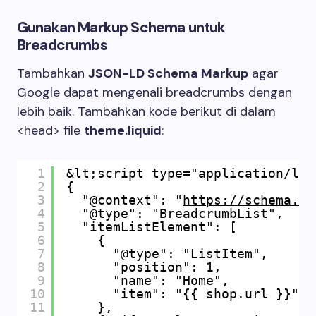
Gunakan Markup Schema untuk
Breadcrumbs
Tambahkan
JSON-LD Schema Markup
agar
Google dapat mengenali breadcrumbs dengan
lebih baik. Tambahkan kode berikut di dalam
<head>
file
theme.liquid
:
1
&lt;script type="application/ld+
2
{
3
"@context": "
https://schema.or
4
"@type": "BreadcrumbList",
5
"itemListElement": [
6
{
7
"@type": "ListItem",
8
"position": 1,
9
"name": "Home",
10
"item": "{{ shop.url }}"
11
},