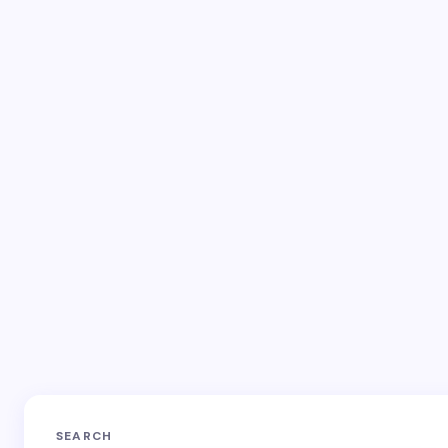
fields are marked
*
Name *
Email *
Your Comment *
Save my name and email in this browser for the
next time I comment.
SEARCH