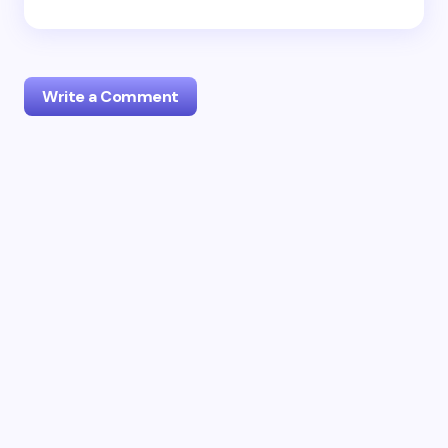
Write a Comment
Your email address will not be published.
Required
fields are marked
*
Name *
Email *
Your Comment *