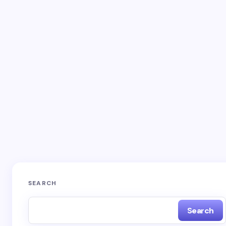
Email *
Your Comment *
Save my name and email in this browser for the
next time I comment.
SEARCH
Search