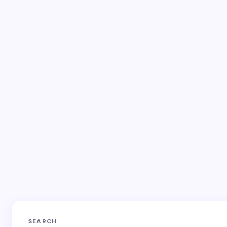
fields are marked
*
Name *
Email *
Your Comment *
Save my name and email in this browser for the
next time I comment.
SEARCH